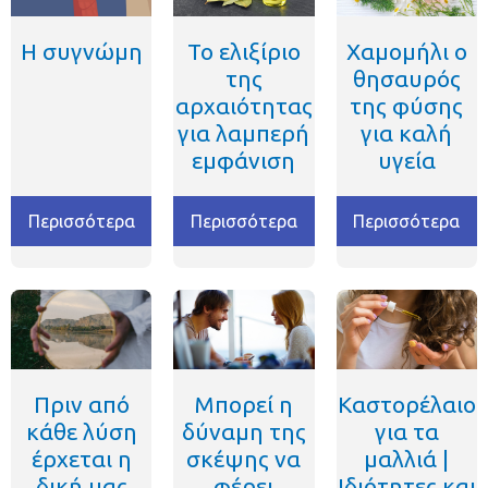
Η συγνώμη
Το ελιξίριο
Χαμομήλι ο
της
θησαυρός
αρχαιότητας
της φύσης
για λαμπερή
για καλή
εμφάνιση
υγεία
Περισσότερα
Περισσότερα
Περισσότερα
Πριν από
Μπορεί η
Καστορέλαιο
κάθε λύση
δύναμη της
για τα
έρχεται η
σκέψης να
μαλλιά |
δική μας
φέρει
Ιδιότητες και