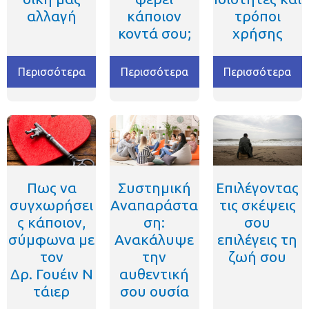
αλλαγή
κάποιον
τρόποι
κοντά σου;
χρήσης
Περισσότερα
Περισσότερα
Περισσότερα
Πως να
Συστημική
Επιλέγοντας
συγχωρήσει
Αναπαράστα
τις σκέψεις
ς κάποιον,
ση:
σου
σύμφωνα με
Ανακάλυψε
επιλέγεις τη
τον
την
ζωή σου
Δρ. Γουέιν Ν
αυθεντική
τάιερ
σου ουσία