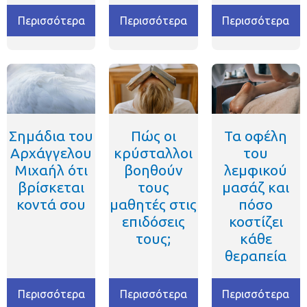
Περισσότερα
Περισσότερα
Περισσότερα
Σημάδια του
Πώς οι
Τα οφέλη
Αρχάγγελου
κρύσταλλοι
του
Μιχαήλ ότι
βοηθούν
λεμφικού
βρίσκεται
τους
μασάζ και
κοντά σου
μαθητές στις
πόσο
επιδόσεις
κοστίζει
τους;
κάθε
θεραπεία
Περισσότερα
Περισσότερα
Περισσότερα