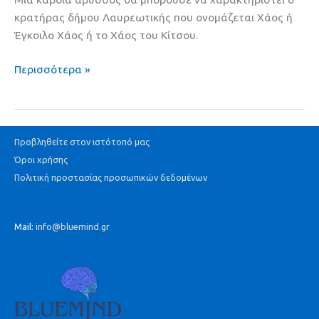
για
κρατήρας δήμου Λαυρεωτικής που ονομάζεται Χάος ή
το
Έγκοιλο Χάος ή το Χάος του Κίτσου.
Σαββατοκύριακο
Περισσότερα »
Προβληθείτε στον ιστότοπό μας
Όροι χρήσης
Πολιτική προστασίας προσωπικών δεδομένων
Mail:
info@bluemind.gr