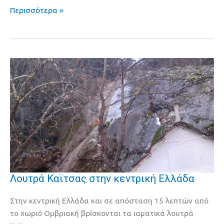
ουρανό
Περισσότερα »
Λουτρά Καϊτσας στην κεντρική Ελλάδα
Λουτρά
Καϊτσας
Στην κεντρική Ελλάδα και σε απόσταση 15 λεπτών από
στην
το χωριό Ομβριακή βρίσκονται τα ιαματικά λουτρά
κεντρική