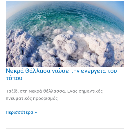
Νεκρά Θάλλασα νιώσε την ενέργεια του
Νεκρά
τόπου
Θάλλασα
νιώσε
Ταξίδι στη Νεκρά θάλλασσα. Ένας σημαντικός
την
πνευματικός προορισμός
ενέργεια
του
Περισσότερα »
τόπου