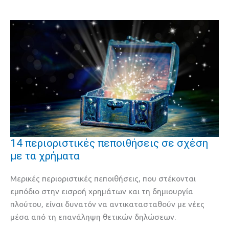
14 περιοριστικές πεποιθήσεις σε σχέση
14
με τα χρήματα
περιοριστικές
πεποιθήσεις
Μερικές περιοριστικές πεποιθήσεις, που στέκονται
σε
εμπόδιο στην εισροή χρημάτων και τη δημιουργία
σχέση
πλούτου, είναι δυνατόν να αντικατασταθούν με νέες
με
μέσα από τη επανάληψη θετικών δηλώσεων.
τα