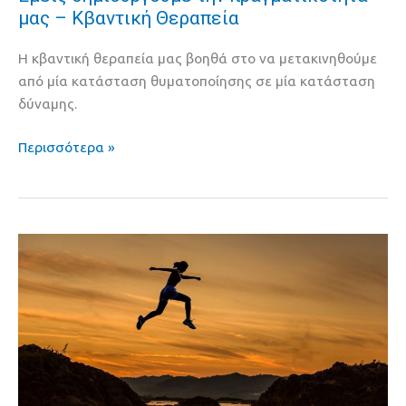
μας – Κβαντική Θεραπεία
δημιουργούμε
την
Η κβαντική θεραπεία μας βοηθά στο να μετακινηθούμε
πραγματικότητά
από μία κατάσταση θυματοποίησης σε μία κατάσταση
μας
δύναμης.
–
Κβαντική
Περισσότερα »
Θεραπεία