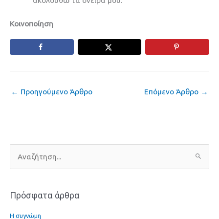
ακολουθώ τα όνειρά μου.
Κοινοποίηση
←
Προηγούμενο Άρθρο
Επόμενο Άρθρο
→
Α
ν
α
Πρόσφατα άρθρα
ζ
ή
Η συγνώμη