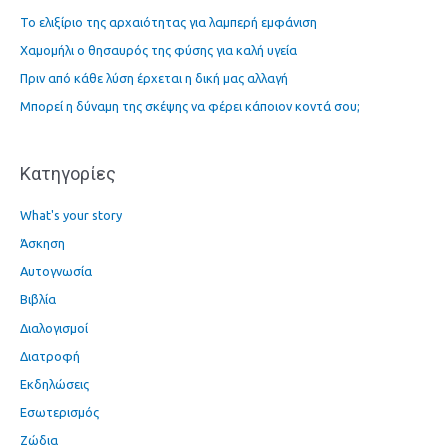
τ
Το ελιξίριο της αρχαιότητας για λαμπερή εμφάνιση
η
Χαμομήλι ο θησαυρός της φύσης για καλή υγεία
σ
η
Πριν από κάθε λύση έρχεται η δική μας αλλαγή
γ
Μπορεί η δύναμη της σκέψης να φέρει κάποιον κοντά σου;
ι
α
Kατηγορίες
:
What's your story
Άσκηση
Αυτογνωσία
Βιβλία
Διαλογισμοί
Διατροφή
Εκδηλώσεις
Εσωτερισμός
Ζώδια