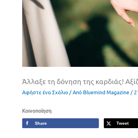
Άλλαξε τη δόνηση της καρδιάς! Αξί
Αφήστε ένα Σχόλιο
/ Από
Bluemind Magazine
/
2
Κοινοποίηση
Share
Tweet