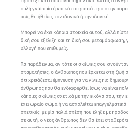
Πρόσεξε κάτι που είναι σημαντικό. Αυτός ο άνθρω
απλή γνωριμία ή και κάτι περισσότερο στην παρ
πως θα ήθελες τον ιδανικό ή την ιδανική.
Μπορεί να έχει κάποια στοιχεία αυτού, αλλά πίστε
δική σου εξέλιξη και τη δική σου μεταμόρφωση, γ
αλλαγή που επιθυμείς.
Για παράδειγμα, αν τότε οι σκέψεις σου κινούντα
σταματήσεις, ο άνθρωπος που έρχεται στη ζωή σο
ότι χρειάζεσαι έμπνευση για να γίνεις πιο δημιου
άνθρωπος που θα ενδιαφερθεί ίσως να είναι πολύ
κάποιες σκέψεις σχετικά με την εικόνα σου, την 
έχει ωραίο σώμα ή να ασχολείται επαγγελματικά 
σχετικές με μία παλιά σχέση που έληξε με προδ
σε αυτή, ο νέος άνθρωπος δεν θα έχει σταθερότητ
συναισθηματικός, ενώ μπορεί και να είναι υπερβ