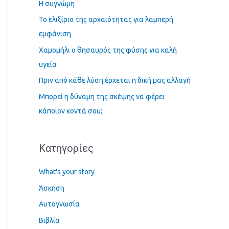
Η συγνώμη
τ
Το ελιξίριο της αρχαιότητας για λαμπερή
η
εμφάνιση
σ
Χαμομήλι ο θησαυρός της φύσης για καλή
η
υγεία
γ
Πριν από κάθε λύση έρχεται η δική μας αλλαγή
ι
α
Μπορεί η δύναμη της σκέψης να φέρει
:
κάποιον κοντά σου;
Kατηγορίες
What's your story
Άσκηση
Αυτογνωσία
Βιβλία