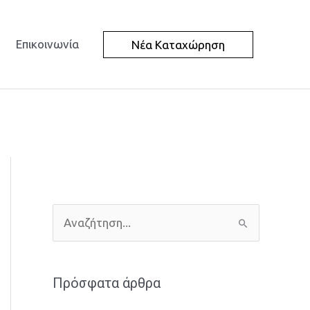
Επικοινωνία
Νέα Καταχώρηση
Α
ν
α
Πρόσφατα άρθρα
ζ
ή