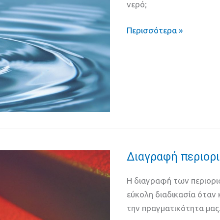
νερό;
Περισσότερα »
Διαγραφή περιορ
Διαγραφή
περιοριστικών
Η διαγραφή των περιορισ
πεποιθήσεων
εύκολη διαδικασία όταν 
σε
την πραγματικότητα μας
8