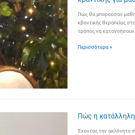
και
Πώς θα μπορούσαν μαθη
η
κβαντικής θεραπείας στ
αφομοίωση
τρόπος να κατανοήσουν 
των
γνώσεων
Περισσότερα »
μέσω
της
κβαντικής
για
μαθητές
και
φοιτητές
Πώς η κατάλληλη 
Πώς
η
Έχοντας την ακλόνητη πί
κατάλληλη