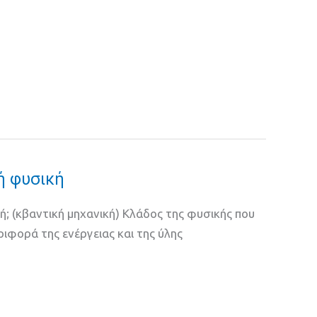
κή φυσική
κή; (κβαντική μηχανική) Κλάδος της φυσικής που
ριφορά της ενέργειας και της ύλης