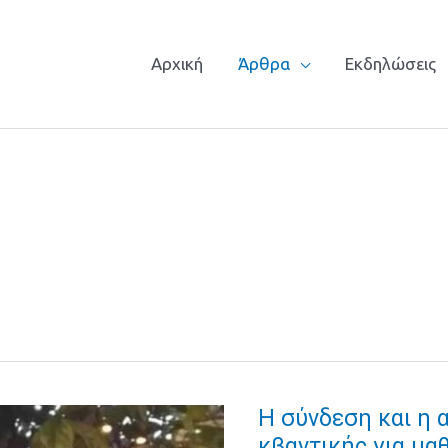
Αρχική
Άρθρα
Εκδηλώσεις
Η σύνδεση και η
Η
κβαντικής για μα
σύνδεση