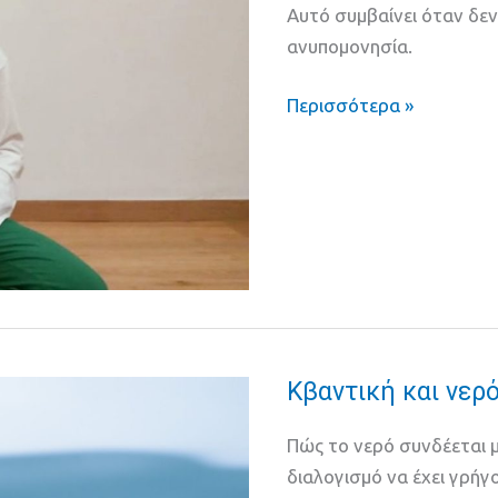
Αυτό συμβαίνει όταν δεν
δόνηση
ανυπομονησία.
φέρνει
αυτό
Περισσότερα »
που
θέλουμε;
Κβαντική και νερ
Κβαντική
και
Πώς το νερό συνδέεται μ
νερό
διαλογισμό να έχει γρή