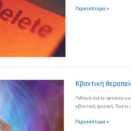
βήματα
Περισσότερα »
Κβαντική θεραπεί
Κβαντική
θεραπεία
Πιθανά έχετε ακούσει γι
κβαντική φυσική. Έχετε
Περισσότερα »