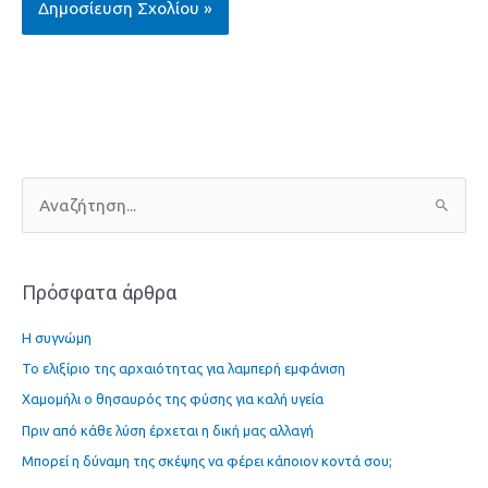
Α
ν
α
Πρόσφατα άρθρα
ζ
ή
Η συγνώμη
τ
Το ελιξίριο της αρχαιότητας για λαμπερή εμφάνιση
η
Χαμομήλι ο θησαυρός της φύσης για καλή υγεία
σ
η
Πριν από κάθε λύση έρχεται η δική μας αλλαγή
γ
Μπορεί η δύναμη της σκέψης να φέρει κάποιον κοντά σου;
ι