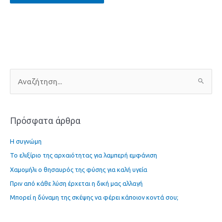
Α
ν
α
Πρόσφατα άρθρα
ζ
ή
Η συγνώμη
τ
Το ελιξίριο της αρχαιότητας για λαμπερή εμφάνιση
η
Χαμομήλι ο θησαυρός της φύσης για καλή υγεία
σ
η
Πριν από κάθε λύση έρχεται η δική μας αλλαγή
γ
Μπορεί η δύναμη της σκέψης να φέρει κάποιον κοντά σου;
ι
α