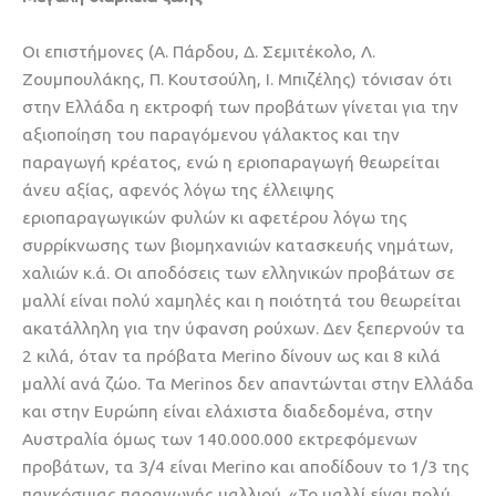
Οι επιστήμονες (Α. Πάρδου, Δ. Σεμιτέκολο, Λ.
Ζουμπουλάκης, Π. Κουτσούλη, Ι. Μπιζέλης) τόνισαν ότι
στην Ελλάδα η εκτροφή των προβάτων γίνεται για την
αξιοποίηση του παραγόμενου γάλακτος και την
παραγωγή κρέατος, ενώ η εριοπαραγωγή θεωρείται
άνευ αξίας, αφενός λόγω της έλλειψης
εριοπαραγωγικών φυλών κι αφετέρου λόγω της
συρρίκνωσης των βιομηχανιών κατασκευής νημάτων,
χαλιών κ.ά. Οι αποδόσεις των ελληνικών προβάτων σε
μαλλί είναι πολύ χαμηλές και η ποιότητά του θεωρείται
ακατάλληλη για την ύφανση ρούχων. Δεν ξεπερνούν τα
2 κιλά, όταν τα πρόβατα Merino δίνουν ως και 8 κιλά
μαλλί ανά ζώο. Τα Merinos δεν απαντώνται στην Ελλάδα
και στην Ευρώπη είναι ελάχιστα διαδεδομένα, στην
Αυστραλία όμως των 140.000.000 εκτρεφόμενων
προβάτων, τα 3/4 είναι Merino και αποδίδουν το 1/3 της
παγκόσμιας παραγωγής μαλλιού. «Το μαλλί είναι πολύ