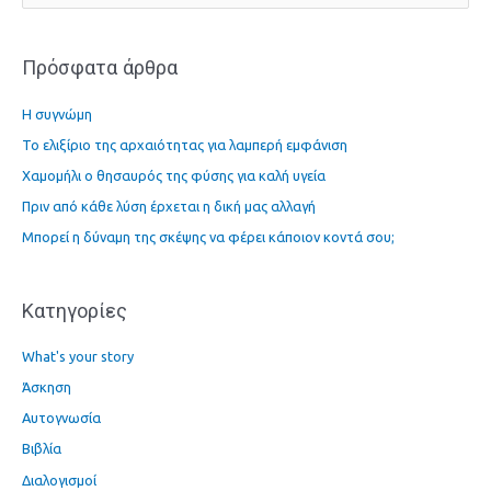
ν
α
Πρόσφατα άρθρα
ζ
ή
Η συγνώμη
τ
Το ελιξίριο της αρχαιότητας για λαμπερή εμφάνιση
η
Χαμομήλι ο θησαυρός της φύσης για καλή υγεία
σ
η
Πριν από κάθε λύση έρχεται η δική μας αλλαγή
γ
Μπορεί η δύναμη της σκέψης να φέρει κάποιον κοντά σου;
ι
α
Kατηγορίες
:
What's your story
Άσκηση
Αυτογνωσία
Βιβλία
Διαλογισμοί