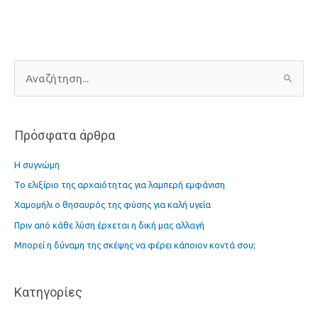
Α
ν
α
Πρόσφατα άρθρα
ζ
ή
Η συγνώμη
τ
Το ελιξίριο της αρχαιότητας για λαμπερή εμφάνιση
η
Χαμομήλι ο θησαυρός της φύσης για καλή υγεία
σ
η
Πριν από κάθε λύση έρχεται η δική μας αλλαγή
γ
Μπορεί η δύναμη της σκέψης να φέρει κάποιον κοντά σου;
ι
α
Kατηγορίες
: