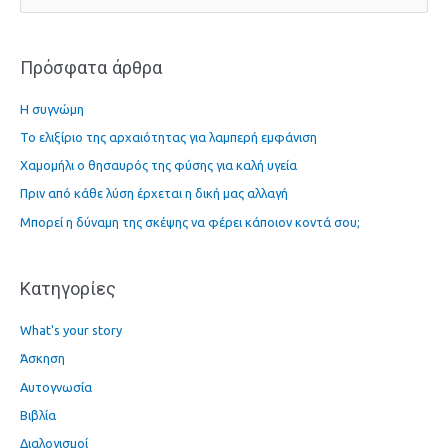
ν
α
Πρόσφατα άρθρα
ζ
ή
Η συγνώμη
τ
Το ελιξίριο της αρχαιότητας για λαμπερή εμφάνιση
η
Χαμομήλι ο θησαυρός της φύσης για καλή υγεία
σ
η
Πριν από κάθε λύση έρχεται η δική μας αλλαγή
γ
Μπορεί η δύναμη της σκέψης να φέρει κάποιον κοντά σου;
ι
α
Kατηγορίες
:
What's your story
Άσκηση
Αυτογνωσία
Βιβλία
Διαλογισμοί