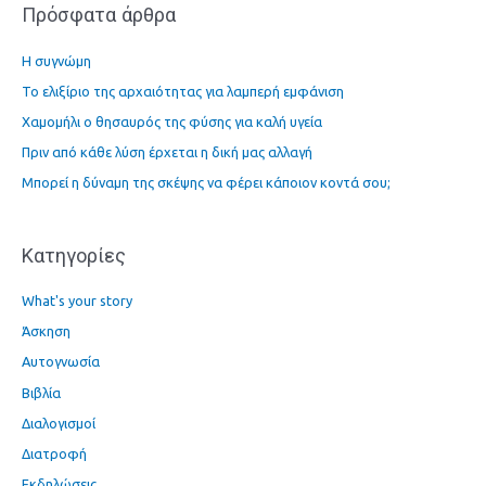
Πρόσφατα άρθρα
ζ
ή
Η συγνώμη
τ
Το ελιξίριο της αρχαιότητας για λαμπερή εμφάνιση
η
Χαμομήλι ο θησαυρός της φύσης για καλή υγεία
σ
η
Πριν από κάθε λύση έρχεται η δική μας αλλαγή
γ
Μπορεί η δύναμη της σκέψης να φέρει κάποιον κοντά σου;
ι
α
Kατηγορίες
:
What's your story
Άσκηση
Αυτογνωσία
Βιβλία
Διαλογισμοί
Διατροφή
Εκδηλώσεις