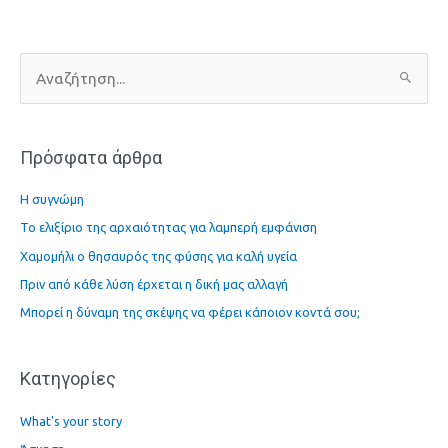
Α
ν
α
Πρόσφατα άρθρα
ζ
ή
Η συγνώμη
τ
Το ελιξίριο της αρχαιότητας για λαμπερή εμφάνιση
η
Χαμομήλι ο θησαυρός της φύσης για καλή υγεία
σ
η
Πριν από κάθε λύση έρχεται η δική μας αλλαγή
γ
Μπορεί η δύναμη της σκέψης να φέρει κάποιον κοντά σου;
ι
α
Kατηγορίες
:
What's your story