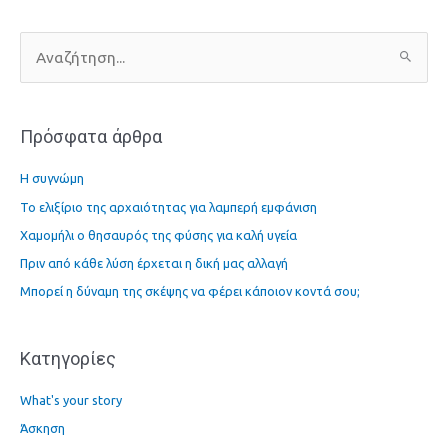
Α
ν
α
Πρόσφατα άρθρα
ζ
ή
Η συγνώμη
τ
Το ελιξίριο της αρχαιότητας για λαμπερή εμφάνιση
η
Χαμομήλι ο θησαυρός της φύσης για καλή υγεία
σ
η
Πριν από κάθε λύση έρχεται η δική μας αλλαγή
γ
Μπορεί η δύναμη της σκέψης να φέρει κάποιον κοντά σου;
ι
α
Kατηγορίες
:
What's your story
Άσκηση