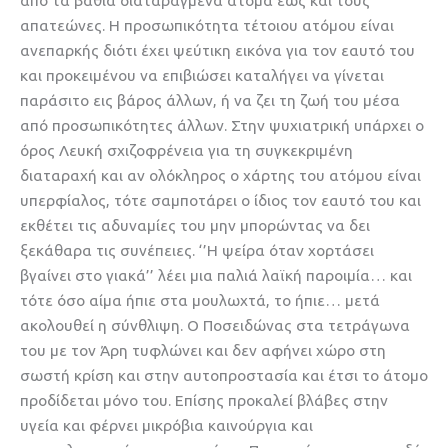
από τα βαθιά διαταραγμένα άτομα έως και τους
απατεώνες. Η προσωπικότητα τέτοιου ατόμου είναι
ανεπαρκής διότι έχει ψεύτικη εικόνα για τον εαυτό του
και προκειμένου να επιβιώσει καταλήγει να γίνεται
παράσιτο εις βάρος άλλων, ή να ζει τη ζωή του μέσα
από προσωπικότητες άλλων. Στην ψυχιατρική υπάρχει ο
όρος Λευκή σχιζοφρένεια για τη συγκεκριμένη
διαταραχή και αν ολόκληρος ο χάρτης του ατόμου είναι
υπερφίαλος, τότε σαμποτάρει ο ίδιος τον εαυτό του και
εκθέτει τις αδυναμίες του μην μπορώντας να δει
ξεκάθαρα τις συνέπειες. ‘’Η ψείρα όταν χορτάσει
βγαίνει στο γιακά’’ λέει μια παλιά λαϊκή παροιμία… και
τότε όσο αίμα ήπιε στα μουλωχτά, το ήπιε… μετά
ακολουθεί η σύνθλιψη. Ο Ποσειδώνας στα τετράγωνα
του με τον Άρη τυφλώνει και δεν αφήνει χώρο στη
σωστή κρίση και στην αυτοπροστασία και έτσι το άτομο
προδίδεται μόνο του. Επίσης προκαλεί βλάβες στην
υγεία και φέρνει μικρόβια καινούργια και