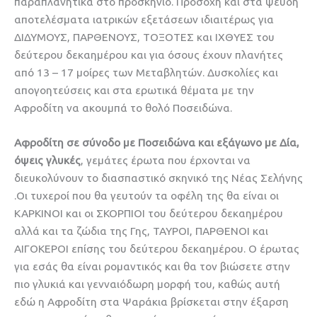
παραπλανητικά στο προσκήνιο. Προσοχή και στα ψευδή
αποτελέσματα ιατρικών εξετάσεων ιδιαιτέρως για
ΔΙΔΥΜΟΥΣ, ΠΑΡΘΕΝΟΥΣ, ΤΟΞΟΤΕΣ και ΙΧΘΥΕΣ του
δεύτερου δεκαημέρου και για όσους έχουν πλανήτες
από 13 – 17 μοίρες των Μεταβλητών. Δυσκολίες και
απογοητεύσεις και στα ερωτικά θέματα με την
Αφροδίτη να ακουμπά το θολό Ποσειδώνα.
Αφροδίτη σε σύνοδο με Ποσειδώνα και εξάγωνο με Δία,
όψεις γλυκές
, γεμάτες έρωτα που έρχονται να
διευκολύνουν το διασπαστικό σκηνικό της Νέας Σελήνης
.Οι τυχεροί που θα γευτούν τα οφέλη της θα είναι οι
ΚΑΡΚΙΝΟΙ και οι ΣΚΟΡΠΙΟΙ του δεύτερου δεκαημέρου
αλλά και τα ζώδια της Γης, ΤΑΥΡΟΙ, ΠΑΡΘΕΝΟΙ και
ΑΙΓΟΚΕΡΟΙ επίσης του δεύτερου δεκαημέρου. Ο έρωτας
για εσάς θα είναι ρομαντικός και θα τον βιώσετε στην
πιο γλυκιά και γενναιόδωρη μορφή του, καθώς αυτή
εδώ η Αφροδίτη στα Ψαράκια βρίσκεται στην έξαρση