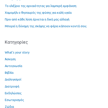
τ
Το ελιξίριο της αρχαιότητας για λαμπερή εμφάνιση
η
Χαμομήλι ο θησαυρός της φύσης για καλή υγεία
σ
η
Πριν από κάθε λύση έρχεται η δική μας αλλαγή
γ
Μπορεί η δύναμη της σκέψης να φέρει κάποιον κοντά σου;
ι
α
Kατηγορίες
:
What's your story
Άσκηση
Αυτογνωσία
Βιβλία
Διαλογισμοί
Διατροφή
Εκδηλώσεις
Εσωτερισμός
Ζώδια