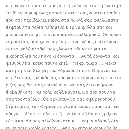
στεριώνετε τόσο τα χρόνια περνούν και εσείς μένετε με
τις ίδιες παγιωμένες παραστάσεις του γνωστού τοπίου
που σας περιβάλλει. Μέσα στα πυκνά σας φυλλώματα
πέφτουν τα παλιά πεθαμένα κίτρινα φύλλα σας και
μπερδεύονται με τα νέα πράσινα φυλλαράκια. Οι παλιοί
καρποί σας σαπίζουν παρέα με τους νέους που δένουν
και τα ψηλά κλαδιά σας γίνονται εξώστες για τα
μικροπούλια που πάνε κι έρχονται… Αυτά έρχονται και
φεύγουν και εσείς πάντα εκεί… Μέχρι τώρα … Μέχρι
αυτή τη Νέα Σελήνη του Υδροχόου που ο Ουρανός έχει
στείλει τους ξυλοκόπους του για να κάνουν αυτό που οι
ρίζες σας δεν σας επιτρέπουν! Να σας ξεκουνήσουν!
Φοβηθήκατε; Και πολύ καλά κάνατε. Θα αρχίσουν να
σας τραντάζουν , θα αρχίσουν να σας σφυροκοπούν.
Στρατιώτες του Ουρανού είναι και έχουν πάρει σαφείς
οδηγίες. Μέσα σε όλη αυτή την ταραχή θα σας ρίξουν
κάτω και θα σας αλλάξουν σχήμα… καμία αλλαγή δεν
έγινε ποτέ χωρίς κόστος… Από ακίνητους κορμούς θα