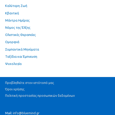
Καλύτερη Ζωή
Κβαντική
Μάντρα Ημέρας
Νόμος της Έλξης
Ολιστικές Θεραπείες
Ομορφιά
Συμπαντικά Μηνύματα
Ταξίδια και Έμπνευση
Ψυχολογία
Προβληθείτε στον ιστότοπό μας
Όροι χρήσης
Πολιτική προστασίας προσωπικών δεδομένων
Mail:
info@bluemind.gr