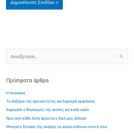
Α
ν
α
Πρόσφατα άρθρα
ζ
ή
Η συγνώμη
τ
Το ελιξίριο της αρχαιότητας για λαμπερή εμφάνιση
η
Χαμομήλι ο θησαυρός της φύσης για καλή υγεία
σ
η
Πριν από κάθε λύση έρχεται η δική μας αλλαγή
γ
Μπορεί η δύναμη της σκέψης να φέρει κάποιον κοντά σου;
ι