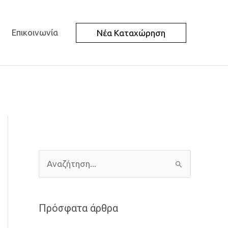
Επικοινωνία
Νέα Καταχώρηση
Α
ν
α
Πρόσφατα άρθρα
ζ
ή