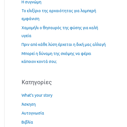
Η συγνώμη
τ
Το ελιξίριο της αρχαιότητας για λαμπερή
η
εμφάνιση
σ
Χαμομήλι ο θησαυρός της φύσης για καλή
η
υγεία
γ
Πριν από κάθε λύση έρχεται η δική μας αλλαγή
ι
α
Μπορεί η δύναμη της σκέψης να φέρει
:
κάποιον κοντά σου;
Kατηγορίες
What's your story
Άσκηση
Αυτογνωσία
Βιβλία