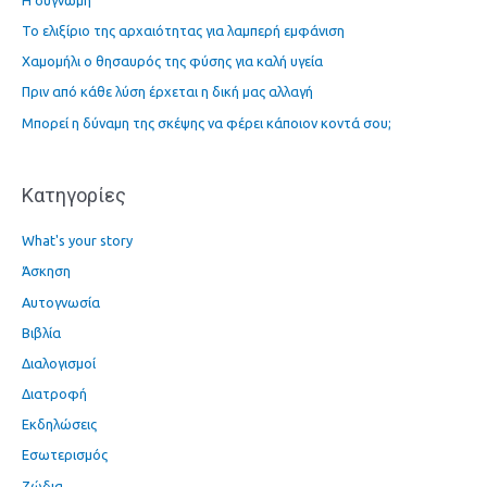
τ
Το ελιξίριο της αρχαιότητας για λαμπερή εμφάνιση
η
Χαμομήλι ο θησαυρός της φύσης για καλή υγεία
σ
η
Πριν από κάθε λύση έρχεται η δική μας αλλαγή
γ
Μπορεί η δύναμη της σκέψης να φέρει κάποιον κοντά σου;
ι
α
Kατηγορίες
:
What's your story
Άσκηση
Αυτογνωσία
Βιβλία
Διαλογισμοί
Διατροφή
Εκδηλώσεις
Εσωτερισμός
Ζώδια