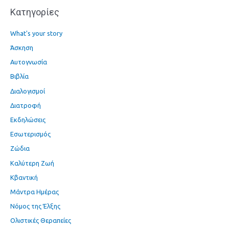
α
Kατηγορίες
:
What's your story
Άσκηση
Αυτογνωσία
Βιβλία
Διαλογισμοί
Διατροφή
Εκδηλώσεις
Εσωτερισμός
Ζώδια
Καλύτερη Ζωή
Κβαντική
Μάντρα Ημέρας
Νόμος της Έλξης
Ολιστικές Θεραπείες