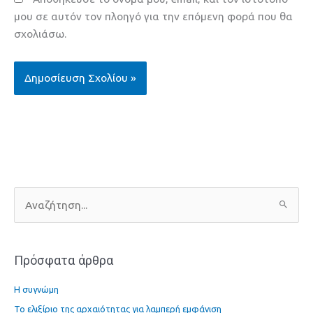
μου σε αυτόν τον πλοηγό για την επόμενη φορά που θα
σχολιάσω.
Α
ν
α
Πρόσφατα άρθρα
ζ
ή
Η συγνώμη
τ
Το ελιξίριο της αρχαιότητας για λαμπερή εμφάνιση
η