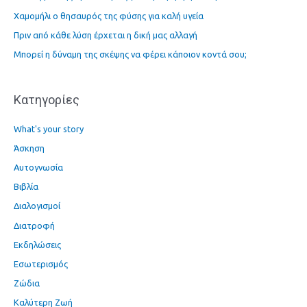
Χαμομήλι ο θησαυρός της φύσης για καλή υγεία
σ
η
Πριν από κάθε λύση έρχεται η δική μας αλλαγή
γ
Μπορεί η δύναμη της σκέψης να φέρει κάποιον κοντά σου;
ι
α
Kατηγορίες
:
What's your story
Άσκηση
Αυτογνωσία
Βιβλία
Διαλογισμοί
Διατροφή
Εκδηλώσεις
Εσωτερισμός
Ζώδια
Καλύτερη Ζωή