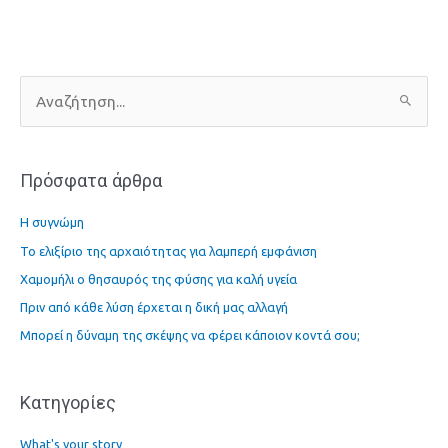
Α
ν
α
Πρόσφατα άρθρα
ζ
ή
Η συγνώμη
τ
Το ελιξίριο της αρχαιότητας για λαμπερή εμφάνιση
η
Χαμομήλι ο θησαυρός της φύσης για καλή υγεία
σ
η
Πριν από κάθε λύση έρχεται η δική μας αλλαγή
γ
Μπορεί η δύναμη της σκέψης να φέρει κάποιον κοντά σου;
ι
α
Kατηγορίες
:
What's your story