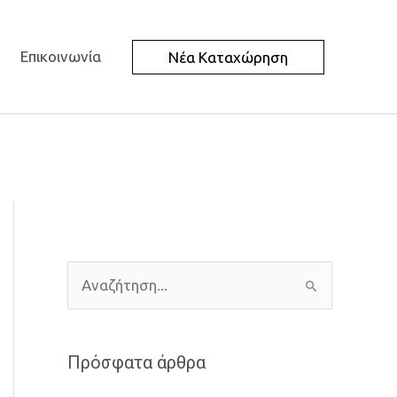
Επικοινωνία
Νέα Καταχώρηση
Α
ν
α
Πρόσφατα άρθρα
ζ
ή