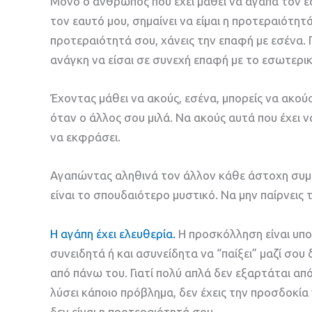
Μόνο ο άνθρωπος που έχει μάθει να αγαπά τον εα
τον εαυτό μου, σημαίνει να είμαι η προτεραιότητ
προτεραιότητά σου, χάνεις την επαφή με εσένα. Γ
ανάγκη να είσαι σε συνεχή επαφή με το εσωτερι
Έχοντας μάθει να ακούς, εσένα, μπορείς να ακούσ
όταν ο άλλος σου μιλά. Να ακούς αυτά που έχει να
να εκφράσει.
Αγαπώντας αληθινά τον άλλον κάθε άστοχη συμπ
είναι το σπουδαιότερο μυστικό. Να μην παίρνεις
Η αγάπη έχει ελευθερία.
Η προσκόλληση είναι υπο
συνειδητά ή και ασυνείδητα να “παίξει” μαζί σου 
από πάνω του. Γιατί πολύ απλά δεν εξαρτάται από
λύσει κάποιο πρόβλημα, δεν έχεις την προσδοκία
δεν είναι η προτεραιότητά σου.