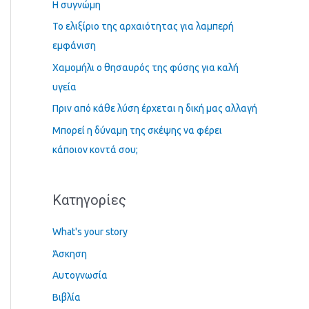
Η συγνώμη
τ
Το ελιξίριο της αρχαιότητας για λαμπερή
η
εμφάνιση
σ
Χαμομήλι ο θησαυρός της φύσης για καλή
η
υγεία
γ
Πριν από κάθε λύση έρχεται η δική μας αλλαγή
ι
α
Μπορεί η δύναμη της σκέψης να φέρει
:
κάποιον κοντά σου;
Kατηγορίες
What's your story
Άσκηση
Αυτογνωσία
Βιβλία