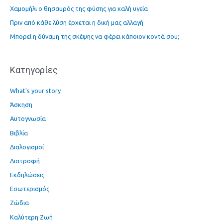
Χαμομήλι ο θησαυρός της φύσης για καλή υγεία
σ
η
Πριν από κάθε λύση έρχεται η δική μας αλλαγή
γ
Μπορεί η δύναμη της σκέψης να φέρει κάποιον κοντά σου;
ι
α
Kατηγορίες
:
What's your story
Άσκηση
Αυτογνωσία
Βιβλία
Διαλογισμοί
Διατροφή
Εκδηλώσεις
Εσωτερισμός
Ζώδια
Καλύτερη Ζωή