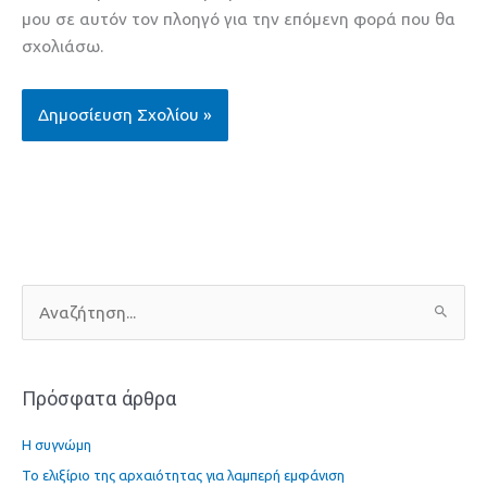
μου σε αυτόν τον πλοηγό για την επόμενη φορά που θα
σχολιάσω.
Α
ν
α
Πρόσφατα άρθρα
ζ
ή
Η συγνώμη
τ
Το ελιξίριο της αρχαιότητας για λαμπερή εμφάνιση
η