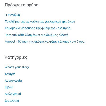
Πρόσφατα άρθρα
ζ
ή
Η συγνώμη
τ
Το ελιξίριο της αρχαιότητας για λαμπερή εμφάνιση
η
Χαμομήλι ο θησαυρός της φύσης για καλή υγεία
σ
η
Πριν από κάθε λύση έρχεται η δική μας αλλαγή
γ
Μπορεί η δύναμη της σκέψης να φέρει κάποιον κοντά σου;
ι
α
Kατηγορίες
:
What's your story
Άσκηση
Αυτογνωσία
Βιβλία
Διαλογισμοί
Διατροφή