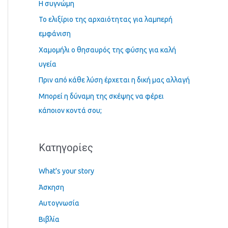
Η συγνώμη
τ
Το ελιξίριο της αρχαιότητας για λαμπερή
η
εμφάνιση
σ
Χαμομήλι ο θησαυρός της φύσης για καλή
η
υγεία
γ
Πριν από κάθε λύση έρχεται η δική μας αλλαγή
ι
α
Μπορεί η δύναμη της σκέψης να φέρει
:
κάποιον κοντά σου;
Kατηγορίες
What's your story
Άσκηση
Αυτογνωσία
Βιβλία