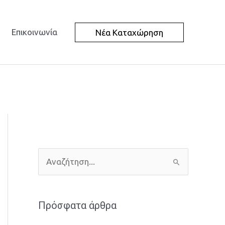
Επικοινωνία
Νέα Καταχώρηση
Α
ν
α
Πρόσφατα άρθρα
ζ
ή