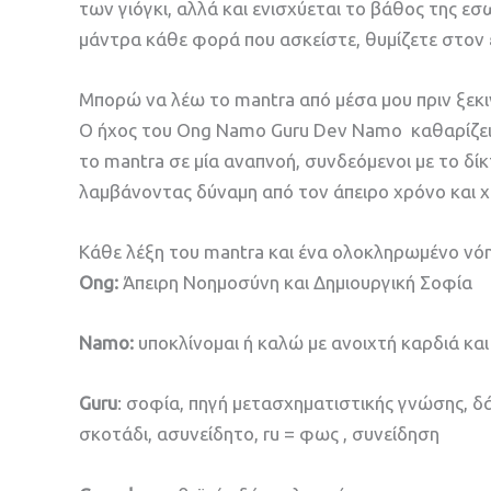
των γιόγκι, αλλά και ενισχύεται το βάθος της ε
μάντρα κάθε φορά που ασκείστε, θυμίζετε στον 
Μπορώ να λέω το mantra από μέσα μου πριν ξεκι
Ο ήχος του Ong Namo Guru Dev Namo καθαρίζει 
το mantra σε μία αναπνοή, συνδεόμενοι με το δίκ
λαμβάνοντας δύναμη από τον άπειρο χρόνο και 
Κάθε λέξη του mantra και ένα ολοκληρωμένο νό
Ong:
Άπειρη Νοημοσύνη και Δημιουργική Σοφία
Namo:
υποκλίνομαι ή καλώ με ανοιχτή καρδιά κα
Guru
: σοφία, πηγή μετασχηματιστικής γνώσης, δά
σκοτάδι, ασυνείδητο, ru = φως , συνείδηση ​​