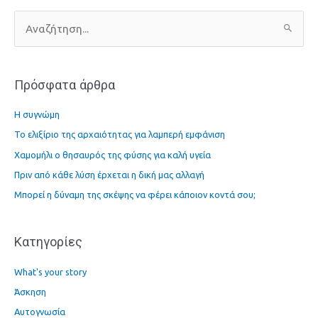
Α
ν
α
Πρόσφατα άρθρα
ζ
ή
Η συγνώμη
τ
Το ελιξίριο της αρχαιότητας για λαμπερή εμφάνιση
η
Χαμομήλι ο θησαυρός της φύσης για καλή υγεία
σ
η
Πριν από κάθε λύση έρχεται η δική μας αλλαγή
γ
Μπορεί η δύναμη της σκέψης να φέρει κάποιον κοντά σου;
ι
α
Kατηγορίες
:
What's your story
Άσκηση
Αυτογνωσία