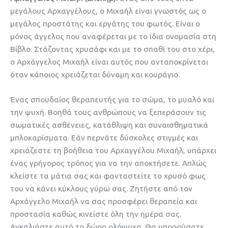
μεγάλους Αρχαγγέλους, ο Μιχαήλ είναι γνωστός ως ο
μεγάλος προστάτης και εργάτης του φωτός. Είναι ο
μόνος άγγελος που αναφέρεται με το ίδια ονομασία στη
Βίβλο. Στάζοντας χρυσάφι και με το σπαθί του στο χέρι,
ο Αρχάγγελος Μιχαήλ είναι αυτός που ανταποκρίνεται
όταν κάποιος χρειάζεται δύναμη και κουράγιο.
Ένας σπουδαίος θεραπευτής για το σώμα, το μυαλό και
την ψυχή. Βοηθά τους ανθρώπους να ξεπεράσουν τις
σωματικές ασθένειες, κατάθλιψη και συναισθηματικά
μπλοκαρίσματα. Εάν περνάτε δύσκολες στιγμές και
χρειάζεστε τη βοήθεια του Αρχαγγέλου Μιχαήλ, υπάρχει
ένας γρήγορος τρόπος για να την αποκτήσετε. Απλώς
κλείστε τα μάτια σας και φανταστείτε το χρυσό φως
του να κάνει κύκλους γύρω σας. Ζητήστε από τον
Αρχάγγελο Μιχαήλ να σας προσφέρει θεραπεία και
προστασία καθώς κινείστε όλη την ημέρα σας.
Αγκαλιάστε αυτό το δώρο ολόψυχα. Θα μπορούσατε