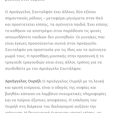
Ο Αρχάγγελος Σανταλφόν έχει άλλους δύο εξίσου
σημαντικούς ρόλους – μεταφέρει μηνύματα στον Θεό
και προστατεύει επίσης, τα αγέννητα παιδιά. Έχει επίσης
το καθήκον να επιστρέψει στον παράδεισο τις ψυχές
οποιωνδήποτε παιδιών δεν γεννηθούν. Οι γυναίκες που
είναι έγκυες προσεύχονται συχνά στον Αρχάγγελο
Σανταλφόν για προστασία για τις ίδιες και τα αγέννητα
μωρά τους. Η προσθήκη μουσικής στην προσευχή ή το
τραγούδι τραγουδιών είναι ένας άλλος τρόπος για να
συνδεθείτε με τον Αρχάγγελο Σαντάλφον.
Αρχάγγελος Ουριήλ:
Ο Αρχάγγελος Ουριήλ με τη λευκή
και χρυσή ενέργεια, είναι ο οδηγός της σοφίας και
βοηθάει κάποιον να λαμβάνει πνευματικές πληροφορίες
και να παίρνει έξυπνες αποφάσεις. Η επίκληση του
Ουριήλ στη διάρκεια του διαλογισμού αυξάνει την
επίγνωση. Η δημιουργική έμπνευση μπορεί επίσης, να