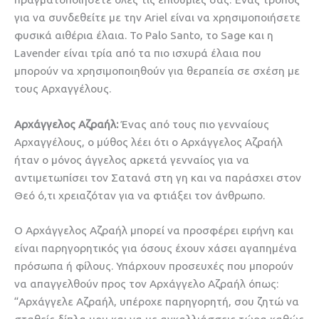
για να συνδεθείτε με την Ariel είναι να χρησιμοποιήσετε
φυσικά αιθέρια έλαια. Το Palo Santo, το Sage και η
Lavender είναι τρία από τα πιο ισχυρά έλαια που
μπορούν να χρησιμοποιηθούν για θεραπεία σε σχέση με
τους Αρχαγγέλους.
Αρχάγγελος Αζραήλ:
Ένας από τους πιο γενναίους
Αρχαγγέλους, ο μύθος λέει ότι ο Αρχάγγελος Αζραήλ
ήταν ο μόνος άγγελος αρκετά γενναίος για να
αντιμετωπίσει τον Σατανά στη γη και να παράσχει στον
Θεό ό,τι χρειαζόταν για να φτιάξει τον άνθρωπο.
Ο Αρχάγγελος Αζραήλ μπορεί να προσφέρει ειρήνη και
είναι παρηγορητικός για όσους έχουν χάσει αγαπημένα
πρόσωπα ή φίλους. Υπάρχουν προσευχές που μπορούν
να απαγγελθούν προς τον Αρχάγγελο Αζραήλ όπως:
“Αρχάγγελε Αζραήλ, υπέροχε παρηγορητή, σου ζητώ να