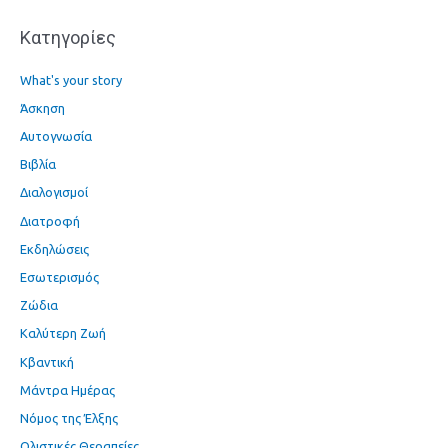
α
Kατηγορίες
:
What's your story
Άσκηση
Αυτογνωσία
Βιβλία
Διαλογισμοί
Διατροφή
Εκδηλώσεις
Εσωτερισμός
Ζώδια
Καλύτερη Ζωή
Κβαντική
Μάντρα Ημέρας
Νόμος της Έλξης
Ολιστικές Θεραπείες