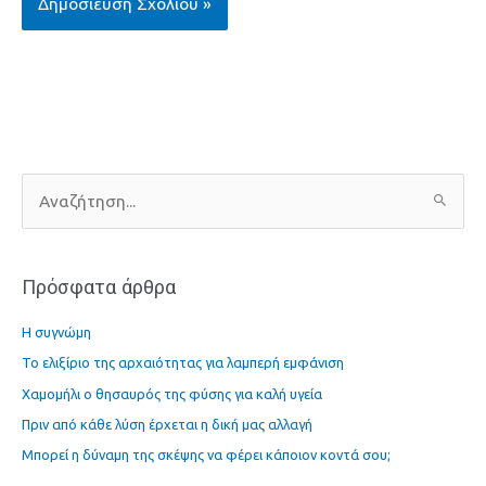
Α
ν
α
Πρόσφατα άρθρα
ζ
ή
Η συγνώμη
τ
Το ελιξίριο της αρχαιότητας για λαμπερή εμφάνιση
η
Χαμομήλι ο θησαυρός της φύσης για καλή υγεία
σ
η
Πριν από κάθε λύση έρχεται η δική μας αλλαγή
γ
Μπορεί η δύναμη της σκέψης να φέρει κάποιον κοντά σου;
ι